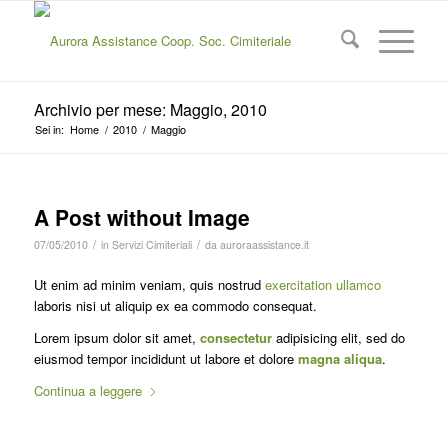
Archivio per mese: Maggio, 2010
Sei in:
Home
/
2010
/
Maggio
A Post without Image
/
/
07/05/2010
in
Servizi Cimiteriali
da
auroraassistance.it
Ut enim ad minim veniam, quis nostrud
exercitation ullamco
laboris nisi ut aliquip ex ea commodo consequat.
Lorem ipsum dolor sit amet,
consectetur
adipisicing elit, sed do
eiusmod tempor incididunt ut labore et dolore
magna aliqua
.
Continua a leggere