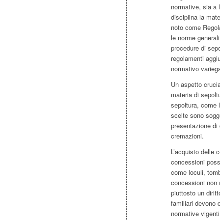
normative, sia a 
disciplina la mat
noto come Regola
le norme generali
procedure di sepo
regolamenti aggiu
normativo varieg
Un aspetto cruciale
materia di sepoltu
sepoltura, come l
scelte sono sogg
presentazione di 
cremazioni.
L’acquisto delle 
concessioni posso
come loculi, tomb
concessioni non r
piuttosto un diri
familiari devono d
normative vigenti