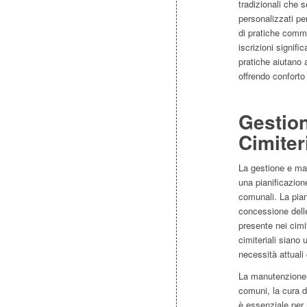
tradizionali che 
personalizzati per
di pratiche comme
iscrizioni signifi
pratiche aiutano a
offrendo conforto 
Gestio
Cimiter
La gestione e ma
una pianificazion
comunali. La piani
concessione delle
presente nei cimi
cimiteriali siano 
necessità attuali
La manutenzione o
comuni, la cura d
è essenziale per 