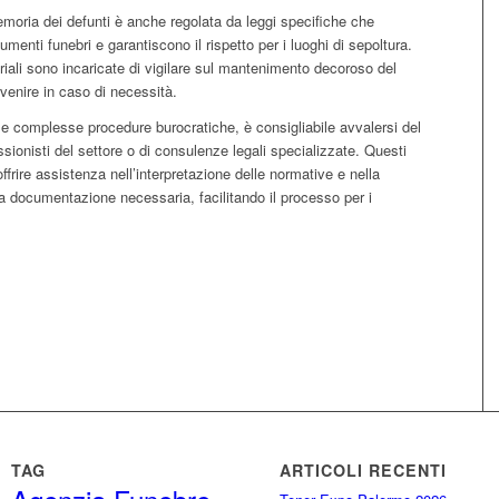
emoria dei defunti è anche regolata da leggi specifiche che
menti funebri e garantiscono il rispetto per i luoghi di sepoltura.
eriali sono incaricate di vigilare sul mantenimento decoroso del
rvenire in caso di necessità.
lle complesse procedure burocratiche, è consigliabile avvalersi del
ssionisti del settore o di consulenze legali specializzate. Questi
ffrire assistenza nell’interpretazione delle normative e nella
a documentazione necessaria, facilitando il processo per i
TAG
ARTICOLI RECENTI