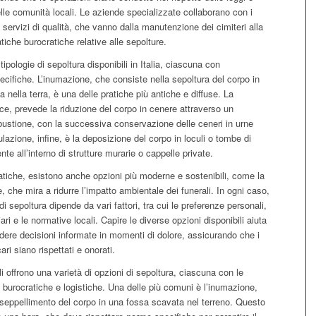
lle comunità locali. Le aziende specializzate collaborano con i
e servizi di qualità, che vanno dalla manutenzione dei cimiteri alla
tiche burocratiche relative alle sepolture.
ipologie di sepoltura disponibili in Italia, ciascuna con
pecifiche. L’inumazione, che consiste nella sepoltura del corpo in
 nella terra, è una delle pratiche più antiche e diffuse. La
e, prevede la riduzione del corpo in cenere attraverso un
ustione, con la successiva conservazione delle ceneri in urne
ulazione, infine, è la deposizione del corpo in loculi o tombe di
nte all’interno di strutture murarie o cappelle private.
atiche, esistono anche opzioni più moderne e sostenibili, come la
, che mira a ridurre l’impatto ambientale dei funerali. In ogni caso,
 di sepoltura dipende da vari fattori, tra cui le preferenze personali,
liari e le normative locali. Capire le diverse opzioni disponibili aiuta
ndere decisioni informate in momenti di dolore, assicurando che i
ari siano rispettati e onorati.
ali offrono una varietà di opzioni di sepoltura, ciascuna con le
 burocratiche e logistiche. Una delle più comuni è l’inumazione,
seppellimento del corpo in una fossa scavata nel terreno. Questo