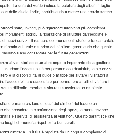
polte. La cura del verde include la potatura degli alberi, il taglio
stione delle aiuole fiorite, contribuendo a creare uno spazio sereno
traordinaria, invece, può riguardare interventi più complessi
dei monumenti storici, la riparazione di strutture danneggiate e
 di nuovi servizi. Il restauro dei monumenti storici è fondamentale
 patrimonio culturale e storico del cimitero, garantendo che queste
 passato siano conservate per le future generazioni.
tenza ai visitatori sono un altro aspetto importante della gestione
i includono l’accessibilità per persone con disabilità, la sicurezza
mitero e la disponibilità di guide o mappe per aiutare i visitatori a
ire l’accessibilità è essenziale per permettere a tutti di visitare i
ti senza difficoltà, mentre la sicurezza assicura un ambiente
to.
estione e manutenzione efficaci dei cimiteri richiedono un
to che considera la pianificazione degli spazi, la manutenzione
dinaria e i servizi di assistenza ai visitatori. Questo garantisce che
ano luoghi di memoria rispettosi e ben curati.
ervizi cimiteriali in Italia è regolata da un corpus complesso di