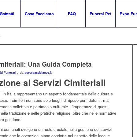
Contatti
Cosa Facciamo
FAQ
Funeral Pet
Expo Fun
4
imiteriali: Una Guida Completa
/
izi Funerari
da
auroraassistance.it
zione ai Servizi Cimiteriali
ali in Italia rappresentano un aspetto fondamentale della cultura e
aese. I cimiteri non sono solo luoghi di riposo per i defunti, ma
moria collettiva e patrimonio culturale. L’importanza di questi
nella tradizione e nelle pratiche religiose, oltre che nelle normative
oro gestione.
i comunali svolgono un ruolo cruciale nella gestione dei servizi
tendo che le operazioni siano condotte nel rispetto delle leggi e