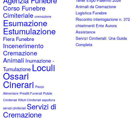
Agenzia Funebre
Tener Expo Palermo 2026
Corso Funebre
Animali da Cremazione
Logistica Funebre
Cimiteriale
cremazione
Riscontro interrogazione n. 372
Esumazione
chiarimenti Ente Aurora
Estumulazione
Assistance
Fiera Funebre
Servizi Cimiteriali: Una Guida
Incenerimento
Completa
Cremazione
Animali
Inumazione -
Loculi
Tumulazione
Ossari
Cinerari
Pacco
Alimentare
Prestiti Funerali
Pulizie
Cimiteriali
Rifiuti Cimiteriali
sepoltura
Servizi di
servizi cimiteriali
Cremazione