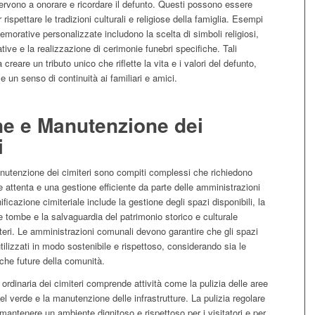
servono a onorare e ricordare il defunto. Questi possono essere
 rispettare le tradizioni culturali e religiose della famiglia. Esempi
morative personalizzate includono la scelta di simboli religiosi,
cative e la realizzazione di cerimonie funebri specifiche. Tali
 creare un tributo unico che riflette la vita e i valori del defunto,
e un senso di continuità ai familiari e amici.
ne e Manutenzione dei
i
nutenzione dei cimiteri sono compiti complessi che richiedono
e attenta e una gestione efficiente da parte delle amministrazioni
ficazione cimiteriale include la gestione degli spazi disponibili, la
 tombe e la salvaguardia del patrimonio storico e culturale
teri. Le amministrazioni comunali devono garantire che gli spazi
utilizzati in modo sostenibile e rispettoso, considerando sia le
 che future della comunità.
rdinaria dei cimiteri comprende attività come la pulizia delle aree
el verde e la manutenzione delle infrastrutture. La pulizia regolare
mantenere un ambiente dignitoso e rispettoso per i visitatori e per