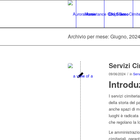
Home
Chi Siamo
Archivio per mese: Giugno, 202
Servizi C
/
09/06/2024
in
Serv
Introdu
I servizi cimiteri
della storia del p
anche spazi di me
luoghi è radicata 
che regolano la l
Le amministrazion
cimiteriali, garan