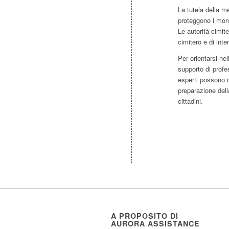
La tutela della m
proteggono i monu
Le autorità cimit
cimitero e di inte
Per orientarsi ne
supporto di profe
esperti possono o
preparazione dell
cittadini.
A PROPOSITO DI
AURORA ASSISTANCE