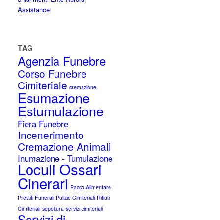
Assistance
TAG
Agenzia Funebre
Corso Funebre
Cimiteriale
cremazione
Esumazione
Estumulazione
Fiera Funebre
Incenerimento
Cremazione Animali
Inumazione - Tumulazione
Loculi Ossari
Cinerari
Pacco Alimentare
Prestiti Funerali
Pulizie Cimiteriali
Rifiuti
Cimiteriali
sepoltura
servizi cimiteriali
Servizi di