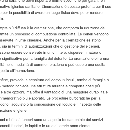
 una bara, che deve rispettare norme specifiche per garantire il
mative igienico-sanitarie. L’inumazione è spesso preferita per il suo
e per la possibilità di avere un luogo fisico dove poter rendere
to.
mpre più diffusa è la cremazione, che comporta la riduzione del
ramite un processo di combustione controllata. Le ceneri vengono
nservate in urne cinerarie. Anche per la cremazione esistono
 sia in termini di autorizzazioni che di gestione delle ceneri.
ssono essere conservate in un cimitero, disperse in natura o
o significativo per la famiglia del defunto. La cremazione offre una
ilità nelle modalità di commemorazione e può essere una scelta
petto all’inumazione.
nfine, prevede la sepoltura del corpo in loculi, tombe di famiglia o
 metodo richiede una struttura muraria e comporta costi più
lle altre opzioni, ma offre il vantaggio di una maggiore durabilità e
mmemorativo più elaborato. Le procedure burocratiche per la
dono l’acquisto o la concessione del loculo e il rispetto delle
ruzione e igiene.
 e i rituali funebri sono un aspetto fondamentale dei servizi
umenti funebri, le lapidi e le urne cinerarie sono elementi