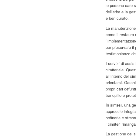
le persone care se
dell’erba e la ge
e ben curato.
La manutenzione s
come il restauro 
l’implementazione
per preservare il
testimonianze del
I servizi di assis
cimiteriale. Quest
all’interno del ci
orientarsi. Garant
propri cari defun
tranquillo e protet
In sintesi, una g
approccio integra
ordinaria e straor
i cimiteri rimang
La gestione dei s