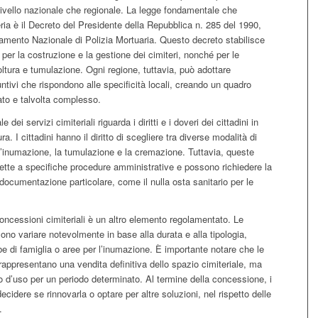
livello nazionale che regionale. La legge fondamentale che
eria è il Decreto del Presidente della Repubblica n. 285 del 1990,
mento Nazionale di Polizia Mortuaria. Questo decreto stabilisce
 per la costruzione e la gestione dei cimiteri, nonché per le
ltura e tumulazione. Ogni regione, tuttavia, può adottare
ntivi che rispondono alle specificità locali, creando un quadro
ato e talvolta complesso.
 dei servizi cimiteriali riguarda i diritti e i doveri dei cittadini in
ra. I cittadini hanno il diritto di scegliere tra diverse modalità di
’inumazione, la tumulazione e la cremazione. Tuttavia, queste
ette a specifiche procedure amministrative e possono richiedere la
documentazione particolare, come il nulla osta sanitario per le
concessioni cimiteriali è un altro elemento regolamentato. Le
no variare notevolmente in base alla durata e alla tipologia,
e di famiglia o aree per l’inumazione. È importante notare che le
appresentano una vendita definitiva dello spazio cimiteriale, ma
tto d’uso per un periodo determinato. Al termine della concessione, i
ecidere se rinnovarla o optare per altre soluzioni, nel rispetto delle
.