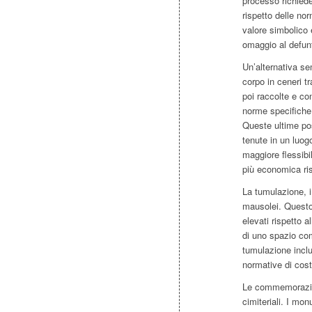
processo richiede
rispetto delle nor
valore simbolico 
omaggio al defun
Un’alternativa se
corpo in ceneri t
poi raccolte e co
norme specifiche,
Queste ultime po
tenute in un luog
maggiore flessib
più economica ris
La tumulazione, i
mausolei. Questo
elevati rispetto a
di uno spazio co
tumulazione inclu
normative di cost
Le commemorazioni
cimiteriali. I mon