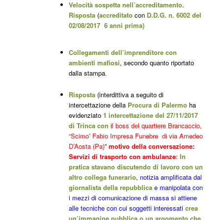
Velocità sospetta nell’accreditamento
.
Risposta
(
accreditato
con
D.D.G. n. 6002 del
02/08/2017 6 anni prima)
Collegamenti dell’imprenditore con
ambienti mafiosi
, secondo quanto riportato
dalla stampa.
Risposta
(interdittiva
a seguito di
intercettazione della
Procura di Palermo
ha
evidenziato
1
intercettazione del 27/11/2017
di Trinca con
il boss del quartiere Brancaccio,
“Scimo’ Fabio Impresa Funebre di via Amedeo
D’Aosta (Pa)
”
motivo della conversazione:
Servizi di trasporto con ambulanze
:
In
pratica stavano discutendo di lavoro con un
altro collega funerario
,
notizia amplificata dal
giornalista della repubblica
e manipolata con
i mezzi di comunicazione di massa si attiene
alle tecniche con cui soggetti interessati
crea
un’immagine pubblica o un argomento che