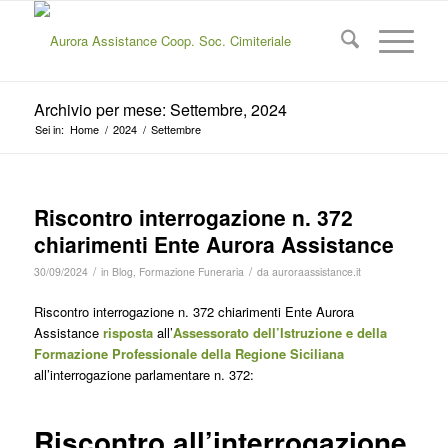
Archivio per mese: Settembre, 2024
Sei in:
Home
/
2024
/
Settembre
Riscontro interrogazione n. 372
chiarimenti Ente Aurora Assistance
/
/
30/09/2024
in
Blog
,
Formazione Funeraria
da
auroraassistance.it
Riscontro interrogazione n. 372 chiarimenti Ente Aurora
Assistance
risposta
all’
Assessorato dell’Istruzione e della
Formazione Professionale della Regione Siciliana
all’interrogazione parlamentare n. 372:
Riscontro all’interrogazione