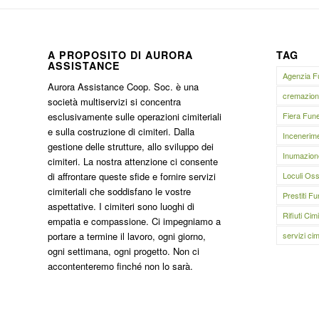
A PROPOSITO DI AURORA
TAG
ASSISTANCE
Agenzia F
Aurora Assistance Coop. Soc. è una
cremazion
società multiservizi si concentra
Fiera Fun
esclusivamente sulle operazioni cimiteriali
e sulla costruzione di cimiteri. Dalla
Incenerim
gestione delle strutture, allo sviluppo dei
Inumazion
cimiteri. La nostra attenzione ci consente
Loculi Oss
di affrontare queste sfide e fornire servizi
cimiteriali che soddisfano le vostre
Prestiti Fu
aspettative. I cimiteri sono luoghi di
Rifiuti Cimi
empatia e compassione. Ci impegniamo a
servizi cimi
portare a termine il lavoro, ogni giorno,
ogni settimana, ogni progetto. Non ci
accontenteremo finché non lo sarà.