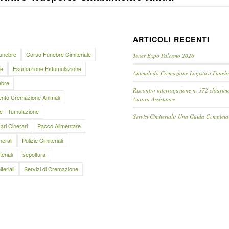
ARTICOLI RECENTI
unebre
Corso Funebre Cimiteriale
Tener Expo Palermo 2026
e
Esumazione Estumulazione
Animali da Cremazione Logistica Funeb
ebre
Riscontro interrogazione n. 372 chiarim
ento Cremazione Animali
Aurora Assistance
e - Tumulazione
Servizi Cimiteriali: Una Guida Completa
ari Cinerari
Pacco Alimentare
nerali
Pulizie Cimiteriali
teriali
sepoltura
teriali
Servizi di Cremazione