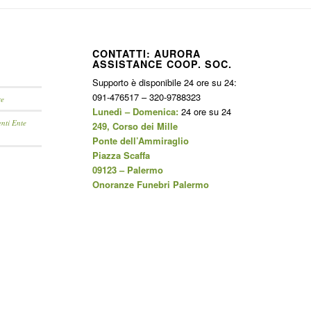
CONTATTI: AURORA
ASSISTANCE COOP. SOC.
Supporto è disponibile 24 ore su 24:
091-476517 – 320-9788323
re
Lunedì – Domenica:
24 ore su 24
enti Ente
249, Corso dei Mille
Ponte dell’Ammiraglio
Piazza Scaffa
09123 – Palermo
Onoranze Funebri Palermo