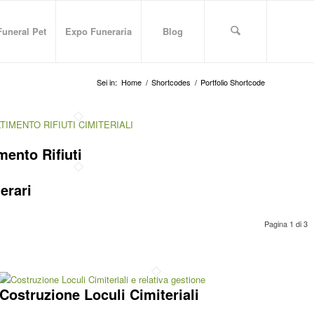
Funeral Pet
Expo Funeraria
Blog
Sei in:
Home
/
Shortcodes
/
Portfolio Shortcode
mento Rifiuti
erari
Pagina 1 di 3
Costruzione Loculi Cimiteriali