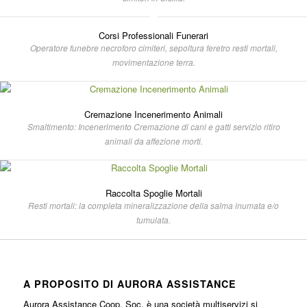
Corsi Professionali Funerari
Operatore funebre necroforo cimiteri, sepoltura feretro resti mortali,
movimentazione terra.
Cremazione Incenerimento Animali
Smaltimento: Incenerimento Cremazione di cani e gatti servizio ritiro
animali da affezione morti.
Raccolta Spoglie Mortali
Resti mortali: la completa mineralizzazione della salma inumata e/o
tumulata.
A PROPOSITO DI AURORA ASSISTANCE
Aurora Assistance Coop. Soc. è una società multiservizi si